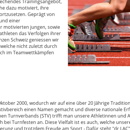
prechendes Trainingsangebot,
he dazu motiviert, ihre
 fortzusetzen. Geprägt von
 und einer
r motivierten jungen, sowie
athleten das Verfolgen ihrer
anzen Schweiz geniessen wir
welche nicht zuletzt durch
s auch im Teamwettkämpfen
ober 2000, wodurch wir auf eine über 20 Jährige Tradition 
tivbereich einen Namen gemacht und diverse nationale Erfol
schen Turnverbands (STV) trifft man unsere Athletinnen und
ch bei Turnfesten an. Diese Vielfalt ist es auch, welche un
ntierung und trotzdem Freude am Sport - Dafür steht "dr LAC