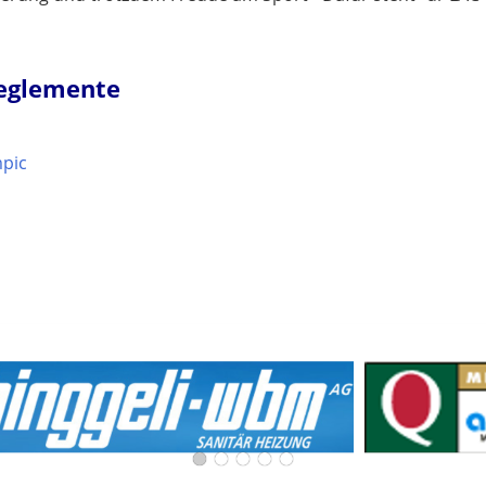
Reglemente
mpic